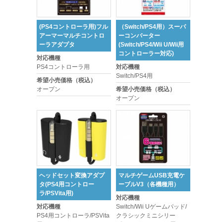
(PS4コントローラ用)フル
（Switch/PS4用）スーパ
アーマーマルチコントロ
ーコンバーター
ーラアダプタ
(Switch/PS4/Wii U/Wii用
コントローラー対応)
対応機種
PS4コントローラ用
対応機種
Switch/PS4用
希望小売価格（税込）
オープン
希望小売価格（税込）
オープン
ヘッドセット変換アダプ
マルチゲームUSB充電ケ
タ(PS4用コントロー
ーブルV3（各機種用）
ラ/PSVita用)
対応機種
対応機種
Switch/Wii Uゲームパッド/
PS4用コントローラ/PSVita
クラシックミニシリー