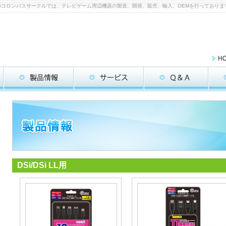
ツメーカーのコロンバスサークルでは、テレビゲーム周辺機器の製造、開発、販売、輸入、OEMを行っておりま
DSi/DSi LL用