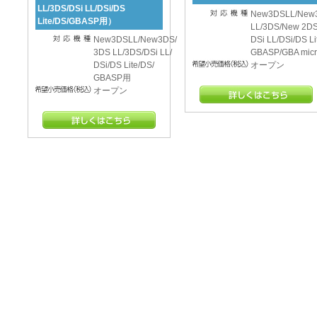
LL/3DS/DSi LL/DSi/DS
New3DSLL/New
Lite/DS/GBASP用）
LL/3DS/New 2D
New3DSLL/New3DS/
DSi LL/DSi/DS Li
3DS LL/3DS/DSi LL/
GBASP/GBA mic
DSi/DS Lite/DS/
オープン
GBASP用
オープン