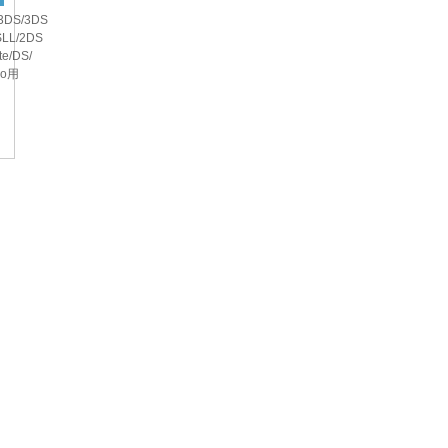
3DS/3DS
SLL/2DS
te/DS/
ro用