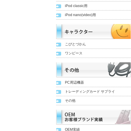
iPod classic用
iPod nano(video)用
こびとづかん
ワンピース
PC周辺機器
トレーディングカード サプライ
その他
OEM実績