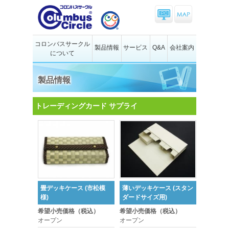
コロンバスサークル
製品情報
サービス
Q&A
会社案内
について
製品情報
トレーディングカード サプライ
畳デッキケース (市松模
薄いデッキケース (スタン
様)
ダードサイズ用)
希望小売価格（税込）
希望小売価格（税込）
オープン
オープン