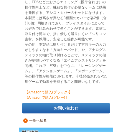
し、FPSなどにおけるエイミング（照準合わせ）の
操作性向上など、繊細な操作が必要なゲームに効果
を発揮する、アシストカバーのセットになります。
本製品には高さが異なる3種類のカバーが各2個（合
計6個）同梱されており、プレイスタイルによって
お好みで組み合わせて使うことができます。素材は
取り付け簡単で、指に優しく滑りにくい「シリコン
素材」を採用し、安定した操作が可能です。
その他、本製品は取り付けるだけで方向キーの入力
がしやすくなる「方向キーパッド」や、アナログス
ティックの軸に取り付けることで、スティックの傾
きが制御しやすくなる「エイムアシストリング」を
同梱。これで「FPS」を中心に、「レーシングゲー
ム」、「アクションゲーム」、「スポーツゲーム」
等の操作性が格段にUPします。今後発売されるPS5
用ゲームで効果を発揮すること間違いなしです。
【Amazonで購入(ブラック)】
【Amazonで購入(グレー)】
お問い合わせ
一覧へ戻る
▲