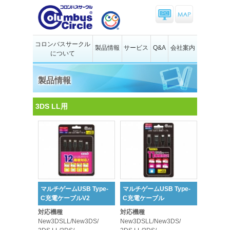
コロンバスサークル
製品情報
サービス
Q&A
会社案内
について
製品情報
3DS LL用
マルチゲームUSB Type-
マルチゲームUSB Type-
C充電ケーブルV2
C充電ケーブル
対応機種
対応機種
New3DSLL/New3DS/
New3DSLL/New3DS/