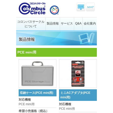
コロンバスサークル
製品情報
サービス
Q&A
会社案内
について
製品情報
PCE mini用
収納ケース(PCE mini用)
ミニACアダプタ(PCE
mini用)
対応機種
PCE mini用
対応機種
PCE mini用
希望小売価格（税込）