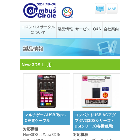
コロンバスサークル
製品情報
サービス
Q&A
会社案内
について
製品情報
New 3DS LL用
マルチゲームUSB Type-
コンパクトUSB ACアダ
C充電ケーブル
プタV2(3DSシリーズ・
DSiシリーズ/各機種用)
対応機種
New3DSLL/New3DS/
対応機種