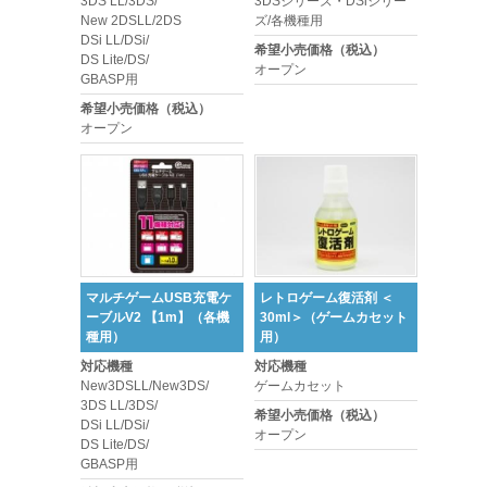
3DS LL/3DS/
3DSシリーズ・DSiシリー
New 2DSLL/2DS
ズ/各機種用
DSi LL/DSi/
希望小売価格（税込）
DS Lite/DS/
オープン
GBASP用
希望小売価格（税込）
オープン
マルチゲームUSB充電ケ
レトロゲーム復活剤 ＜
ーブルV2 【1m】（各機
30ml＞（ゲームカセット
種用）
用）
対応機種
対応機種
New3DSLL/New3DS/
ゲームカセット
3DS LL/3DS/
希望小売価格（税込）
DSi LL/DSi/
オープン
DS Lite/DS/
GBASP用