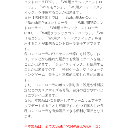
コントローラPRO」、「Wii用クラシックコントロ
ーラ」、「Wiiリモコン」、「Wii用アーケードステ
ィック」を使用することが出来ます。
また【PS4本体】では、「Switch用Joy-Con」、
「Switch用Proコントローラ」、「WiiU用PROコン
トローラー」、「Wii用クラシックコントローラ
PRO」、「Wii用クラシックコントローラ」、「Wii
リモコン」、「Wii用アーケードスティック」を使
用することが出来るコントローラ変換アダプタで
す。
各コントローラのワイヤレス仕様にも対応してお
り、テレビから離れた場所でも快適にゲームを遊ぶ
ことが出来ます。「ジョイスティック」も使用する
ことが出来ますので、「格闘ゲーム」や「シューテ
ィングゲーム」等をより本格的に楽しむ事が出来ま
す。
また、コントローラのボタン割り当て設定や連射設
定などのカスタマイズも可能。自分の遊びやすいよ
うにプレイ出来ます。
なお、本製品はPCを使用してファームウェアをア
ップデートすることも可能です。かつて購入した各
種コントローラを有効活用できる便利な商品となり
ます。
※本製品は、全てのSwitch/PS4/Wii U/Wii用「コン