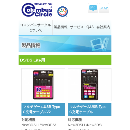
コロンバスサークル
製品情報
サービス
Q&A
会社案内
について
製品情報
DS/DS Lite用
マルチゲームUSB Type-
マルチゲームUSB Type-
C充電ケーブルV2
C充電ケーブル
対応機種
対応機種
New3DSLL/New3DS/
New3DSLL/New3DS/