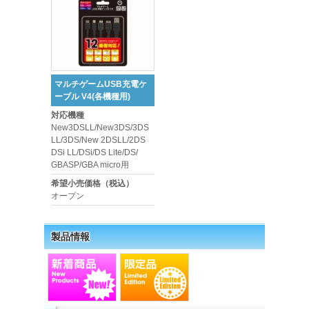
マルチゲームUSB充電ケ
ーブル V4(各機種用)
対応機種
New3DSLL/New3DS/3DS
LL/3DS/New 2DSLL/2DS
DSi LL/DSi/DS Lite/DS/
GBASP/GBA micro用
希望小売価格（税込）
オープン
製品情報