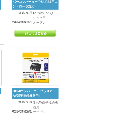
パーコンバーター(PS4/PS3用コ
ントローラ対応)
ラ
PS2/PS1/PSクラ
シック用
用
オープン
HDMIコンバーター プラス (S＋
AV端子接続機器用)
S＋AV端子接続機
器用
オープン