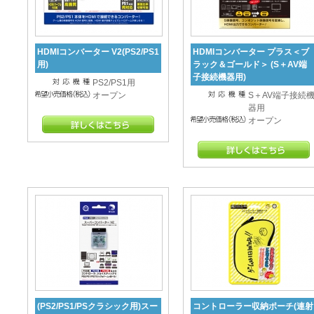
HDMIコンバーター V2(PS2/PS1
HDMIコンバーター プラス＜ブ
用)
ラック＆ゴールド＞ (S＋AV端
子接続機器用)
PS2/PS1用
オープン
S＋AV端子接続
器用
オープン
(PS2/PS1/PSクラシック用)スー
コントローラー収納ポーチ(連射