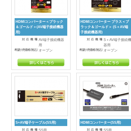
HDMIコンバーター＜ブラック
HDMIコンバーター プラス＜ブ
＆ゴールド＞(AV端子接続機器
ラック＆ゴールド＞ (S＋AV端
用)
子接続機器用)
AV端子接続機器
S＋AV端子接続
用
器用
オープン
オープン
S+AV端子ケーブル(SS用)
HDMIコンバーター(SS用)
SS用
SS用