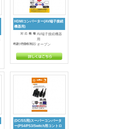
HDMIコンバーター(AV端子接続
機器用)
AV端子接続機器
機
用
オープン
(DC/SS用)スーパーコンバータ
ー(PS4/PS3/Switch用コントロ