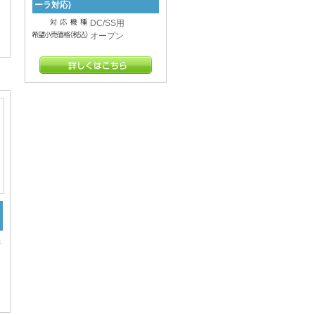
ーラ対応)
DC/SS用
オープン
機