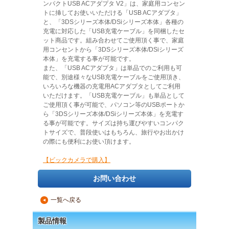
ンパクトUSB ACアダプタ V2」は、家庭用コンセン
トに挿してお使いいただける「USB ACアダプタ」
と、「3DSシリーズ本体/DSiシリーズ本体」各種の
充電に対応した「USB充電ケーブル」を同梱したセ
ット商品です。組み合わせてご使用頂く事で、家庭
用コンセントから「3DSシリーズ本体/DSiシリーズ
本体」を充電する事が可能です。
また、「USB ACアダプタ」は単品でのご利用も可
能で、別途様々なUSB充電ケーブルをご使用頂き、
いろいろな機器の充電用ACアダプタとしてご利用
いただけます。「USB充電ケーブル」も単品として
ご使用頂く事が可能で、パソコン等のUSBポートか
ら「3DSシリーズ本体/DSiシリーズ本体」を充電す
る事が可能です。サイズは持ち運びやすいコンパク
トサイズで、普段使いはもちろん、旅行やお出かけ
の際にも便利にお使い頂けます。
【ビックカメラで購入】
お問い合わせ
一覧へ戻る
▲
製品情報