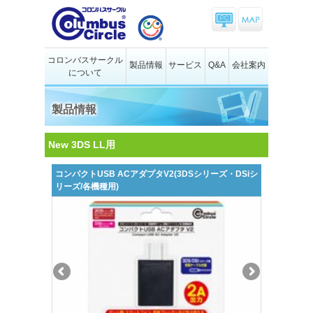
コロンバスサークル
製品情報
サービス
Q&A
会社案内
について
製品情報
New 3DS LL用
コンパクトUSB ACアダプタV2(3DSシリーズ・DSiシ
リーズ/各機種用)