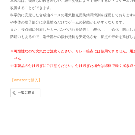
本製品は、幾度もの抜き差しや、経年劣化によって発生するレトロゲームカ
改善することができます。
科学的に安定した合成油ベースの電気接点用防錆潤滑剤を採用しております
や本体の端子部分に少量塗るだけでゲームの起動がしやすくなります。
また、接点部に付着したカーボンや汚れを除去し「酸化」、「硫化」防止し
防錆力もあるので、端子部分の接触抵抗を安定化させ、接点の寿命を延ばし
※可燃性なので火気にご注意ください。リレー接点には使用できません。用
せん
※本製品の付け過ぎにご注意ください。付け過ぎた場合は綿棒で軽く拭き取
【Amazonで購入】