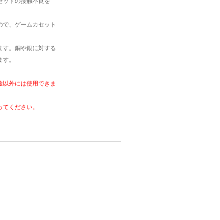
セットの接触不良を
ので、ゲームカセット
ます。銅や銀に対する
ます。
途以外には使用できま
ってください。