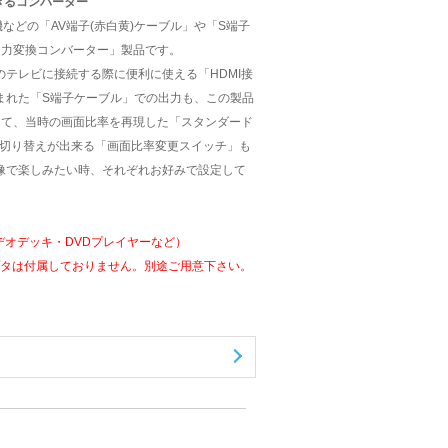
できるコンバーター
などの「AV端子(赤白黄)ケーブル」や「S端子
出力変換コンバーター」製品です。
テレビに接続する際に便利に使える「HDMI接
まれた「S端子ケーブル」での出力も、この製品
して、当時の画面比率を再現した「スタンダード
でも切り替えが出来る「画面比率変更スイッチ」も
像で楽しみたい時、それぞれお好みで設定して
デオデッキ・DVDプレイヤーなど）
アダプタは付属しておりません。別途ご用意下さい。