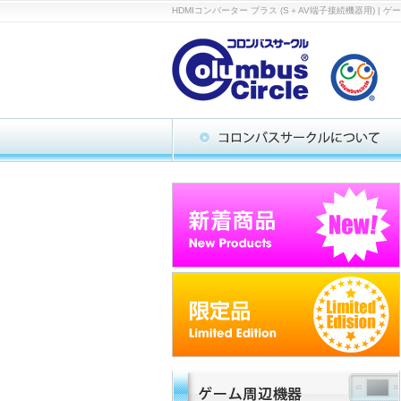
HDMIコンバーター プラス (S＋AV端子接続機器用)