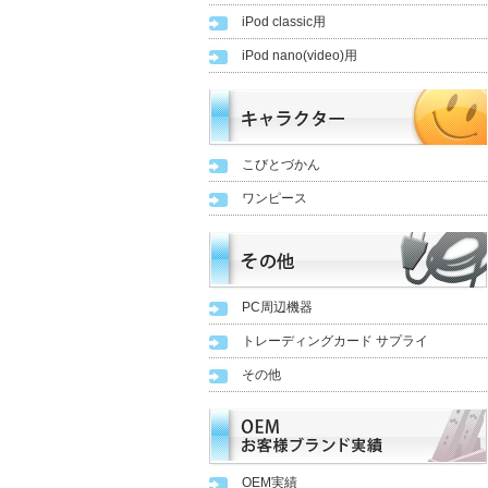
iPod classic用
iPod nano(video)用
こびとづかん
ワンピース
PC周辺機器
トレーディングカード サプライ
その他
OEM実績