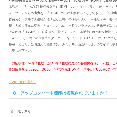
●AV端子(赤白黄)ケーブルやS端子ケーブルからの出力を「HDMI」に変換
本製品「（S＋AV端子接続機器用）HDMIコンバーター プラス」は、ゲーム機
ケーブル」からの出力を、「HDMI出力」に変換することができる、「映像
赤白黄ケーブルでの接続が標準だった時代の懐かしのゲーム機たちを、現代の
続」方式に簡単に変換できます。さらに、当時ワンランク上の映像美で親し
であれば「HDMI出力」に変換が可能です。また、本製品には便利な機能と
（4:3）」と、現代の環境でスタンダードな「ワイド（16:9）」に、いつ
搭載しました。当時遊んだ感覚で楽しみたい時、画面いっぱいのワイドな映
お楽しみ下さい。
※対応機種：AV端子接続、及びS端子接続に対応の各種機器（ゲーム機・ビ
※対応解像度：720p、1080p ※本製品にHDMIケーブル及びUSB AC
【Amazonで購入】
Q アップコンバート機能は搭載されていますか？