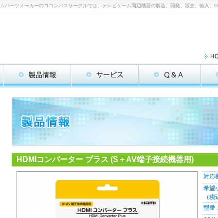
 | ゲームパーツメーカーのコロンバスサークルでは、テレビゲーム周辺機器の製造、開発、販売、輸入、
HDMIコンバーター プラス (S＋AV端子接続機器用)
対応
希望
（税
型番