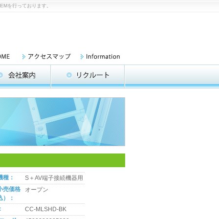
OEMを行っております。
機種：
S＋AV端子接続機器用
小売価格
オープン
込）：
：
CC-MLSHD-BK