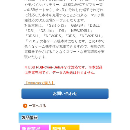
やモバイルバッテリー、USB接続ACアダプター等
のUSBポートから、4つ又に分岐した端子それぞれ
に対応した本体を充電することが出来る、マルチ機
種対応のUSB充電ケーブルとなります。
対応本体は、「GBミクロ」「GBASP」「DSiLL」
「DSi」「DS Lite」「DS」「NEW3DSLL」
「3DSLL」「NEW3DS」「3DS」「NEW2DSLL」
「２DS」の各ゲーム機本体になります。この1本で
色々なゲーム機本体が充電できますので、複数の充
電機器でかさばることなくスマートな充電環境を実
現いたします。
※USB PD(Power-Delivery)非対応です。※本製品
は充電専用です。データの転送は行えません。
【Amazonで購入】
お問い合わせ
一覧へ戻る
▲
製品情報