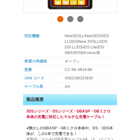
対応機種
New3DSLL/New3DS/3DS
LL/3DS/New 2DSLL/2DS
DSi LL/DSi/DS Lite/DS/
GBASP/GBA micro用
希望小売価格
オープン
型番
CC-ML-MU4-BK
JAN コード
4582286323630
ケーブル長
2m
製品概要
3DSシリーズ・DSシリーズ・GBASP・GBミクロ
本体の充電に対応したマルチな充電ケーブル！
●懐かしのGBASP・GBミクロ本体や、DS・3DS本
体が、この1本で充電できる！
本製品「マルチUSB充電ケーブルV4」は、パソコン