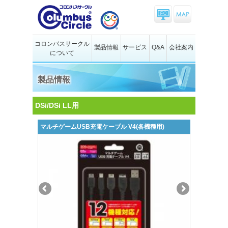
コロンバスサークル
製品情報
サービス
Q&A
会社案内
について
製品情報
DSi/DSi LL用
マルチゲームUSB充電ケーブル V4(各機種用)