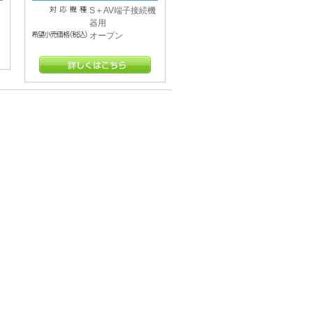
S＋AV端子接続機
器用
オープン