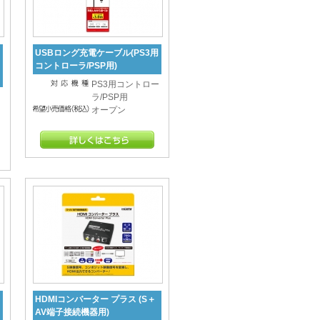
USBロング充電ケーブル(PS3用
コントローラ/PSP用)
PS3用コントロー
ラ/PSP用
オープン
HDMIコンバーター プラス (S＋
AV端子接続機器用)