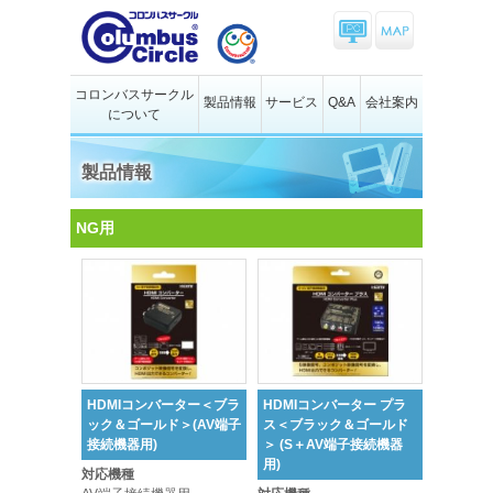
コロンバスサークル
製品情報
サービス
Q&A
会社案内
について
製品情報
NG用
HDMIコンバーター＜ブラ
HDMIコンバーター プラ
ック＆ゴールド＞(AV端子
ス＜ブラック＆ゴールド
接続機器用)
＞ (S＋AV端子接続機器
用)
対応機種