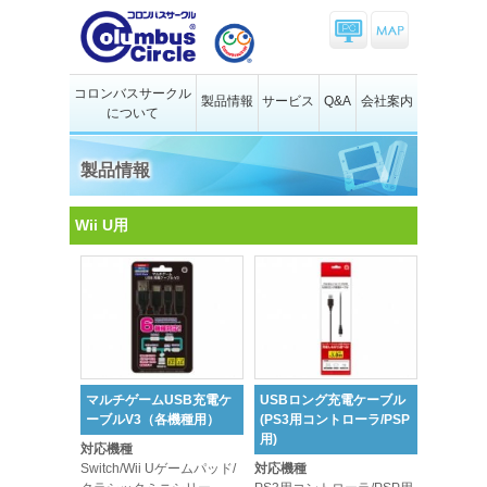
コロンバスサークル
製品情報
サービス
Q&A
会社案内
について
製品情報
Wii U用
マルチゲームUSB充電ケ
USBロング充電ケーブル
ーブルV3（各機種用）
(PS3用コントローラ/PSP
用)
対応機種
Switch/Wii Uゲームパッド/
対応機種