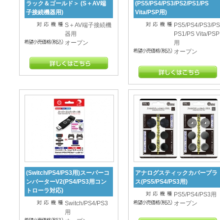
ラック＆ゴールド＞ (S＋AV端
(PS5/PS4/PS3/PS2/PS1/PS
子接続機器用)
Vita/PSP用)
S＋AV端子接続機
PS5/PS4/PS3/PS
器用
PS1/PS Vita/PSP
オープン
用
オープン
(Switch/PS4/PS3用)スーパーコ
アナログスティックカバープラ
ンバーターV2(PS4/PS3用コン
ス(PS5/PS4/PS3用)
トローラ対応)
PS5/PS4/PS3用
Switch/PS4/PS3
オープン
用