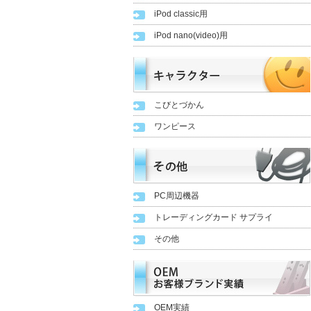
iPod classic用
iPod nano(video)用
こびとづかん
ワンピース
PC周辺機器
トレーディングカード サプライ
その他
OEM実績