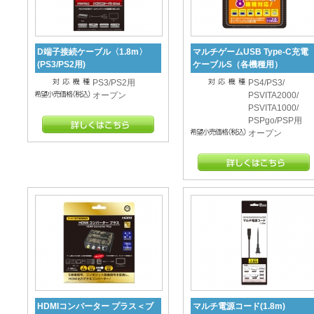
D端子接続ケーブル〈1.8m〉
マルチゲームUSB Type-C充電
(PS3/PS2用)
ケーブルS（各機種用）
PS3/PS2用
PS4/PS3/
オープン
PSVITA2000/
PSVITA1000/
PSPgo/PSP用
オープン
HDMIコンバーター プラス＜ブ
マルチ電源コード(1.8m)