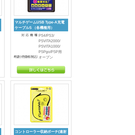
マルチゲームUSB Type-A充電
ケーブルS （各機種用）
PS4/PS3/
PSVITA2000/
PSVITA1000/
PSPgo/PSP用
オープン
コントローラー収納ポーチ(連射