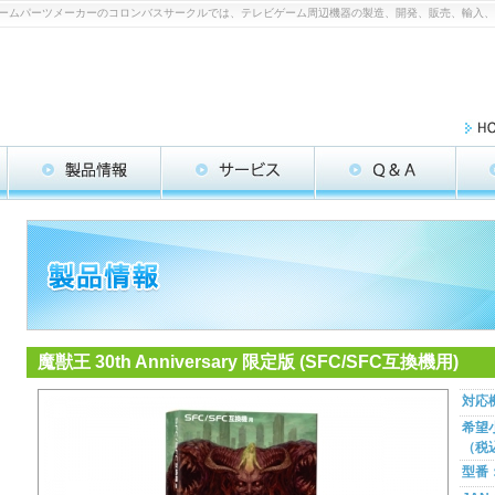
FC互換機用) | ゲームパーツメーカーのコロンバスサークルでは、テレビゲーム周辺機器の製造、開発、販売、輸
魔獣王 30th Anniversary 限定版 (SFC/SFC互換機用)
対応
希望
（税
型番