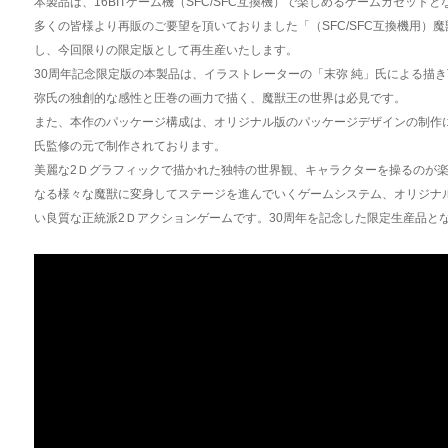
本製品は、16BITゲーム機（SFC/SFC互換機）で楽しめるゲームカセットと
多くの皆様より再販のご要望を頂いておりました「（SFC/SFC互換機用）
し、今回限りの限定版として再生産いたします。
30周年記念限定版の本製品は、イラストレーターの「末弥 純」氏による描
弥氏の独創的な感性と圧巻の画力で描く、魔獣王の世界は必見です。
また、本作のパッケージ構成は、オリジナル版のパッケージデザインの制作
氏監修の元で制作されております。
美麗な2Ｄグラフィックで描かれた独特の世界観、キャラクターを操るのが
なる様々な魔獣に変身してステージを進んでいくゲームシステム、オリジナル
い良質な正統派2Ｄアクションゲームです。30周年を記念した限定生産品と