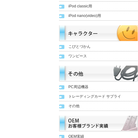
iPod classic用
iPod nano(video)用
こびとづかん
ワンピース
PC周辺機器
トレーディングカード サプライ
その他
OEM実績