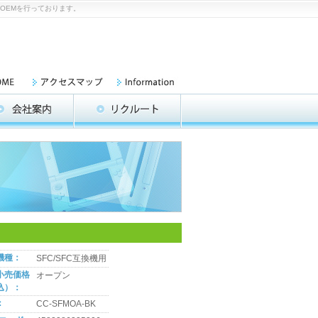
入、OEMを行っております。
機種：
SFC/SFC互換機用
小売価格
オープン
込）：
：
CC-SFMOA-BK