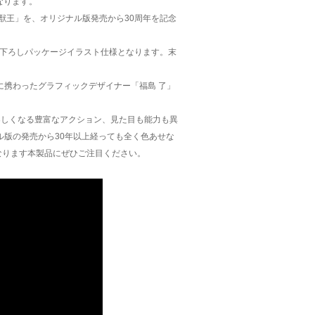
なります。
魔獣王」を、オリジナル版発売から30周年を記念
き下ろしパッケージイラスト仕様となります。末
に携わったグラフィックデザイナー「福島 了」
楽しくなる豊富なアクション、見た目も能力も異
版の発売から30年以上経っても全く色あせな
なります本製品にぜひご注目ください。