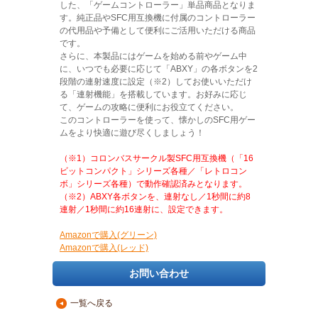
した、「ゲームコントローラー」単品商品となりま
す。純正品やSFC用互換機に付属のコントローラー
の代用品や予備として便利にご活用いただける商品
です。
さらに、本製品にはゲームを始める前やゲーム中
に、いつでも必要に応じて「ABXY」の各ボタンを2
段階の連射速度に設定（※2）してお使いいただけ
る「連射機能」を搭載しています。お好みに応じ
て、ゲームの攻略に便利にお役立てください。
このコントローラーを使って、懐かしのSFC用ゲー
ムをより快適に遊び尽くしましょう！
（※1）コロンバスサークル製SFC用互換機（「16
ビットコンパクト」シリーズ各種／「レトロコン
ボ」シリーズ各種）で動作確認済みとなります。
（※2）ABXY各ボタンを、連射なし／1秒間に約8
連射／1秒間に約16連射に、設定できます。
Amazonで購入(グリーン)
Amazonで購入(レッド)
お問い合わせ
一覧へ戻る
▲