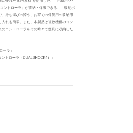
優れた“EVA素材”を使用した、「PS5用ワイ
Proコントローラ」が収納・保護できる、「収納ポ
で、持ち運びの際や、お家での保管用の収納用
し入れも簡単。また、本製品は複数機種のコン
れのコントローラをその時々で便利に収納した
トローラ」
コントローラ（DUALSHOCK4）」