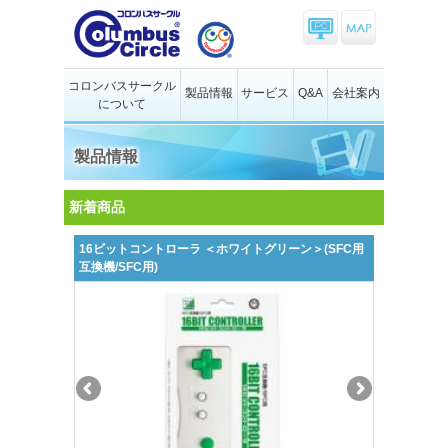
コロンバスサークル
製品情報
サービス
Q&A
会社案内
について
製品情報
新着商品
16ビットコントローラ ＜ホワイトグリーン＞(SFC用
互換機/SFC用)