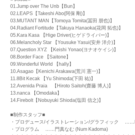
01.Jump over The Unb【Bun】
02.LEAPS【Takeshi Abo(阿保 剛)】
03.MUTANT MAN【Tomoya Tomita(冨田 朋也)】
04.Radiant Fortitude【Takuya Hanaoka(花岡 拓也)】
05.Kara Kasa 【Hige Driver(ヒゲドライバー)】
06.Melancholy Star 【Yousuke Yasui(安井 洋介)】
07.Question XYZ 【Keishi Yonao(ヨナオケイシ)】
08.Border Face 【Saitone】
09.Wonderful World 【hally】
10.Asagao【Kenichi Arakawa(荒川 憲一)】
11.8Bit Kecak 【Yu Shimoda(下田 祐)】
12.Avenida Praia 【Hiroto Sa
13.nanca 【Omodaka】
14.Firebolt【Nobuyuki Shioda(塩田 信之)】
■制作スタッフ■
・プロデュース/イラストレーション/グラフィック ……R
・プログラム ……門真なむ (Num Kadoma)