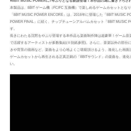
●8BIT MUSIC POWERに7年ぶりとなる新譜登場！本作品の為に書き下ろさ
本製品は、8BIT ゲーム機（FC/FC 互換機）で楽しめるゲームカセットとな
「8BIT MUSIC POWER ENCORE」は、2016年に登場した「8BIT MUSIC 
POWER FINAL」に続く、チップチューンアルバムカセット「8BIT MUSI
す。
長きにわたる沈黙をやぶり登場する本作品も楽曲制作陣は超豪華！ゲーム音
で活躍するアーティストが多数集結(※別紙参照)。さらに、音楽以外の部分
きや背景の描画など、楽曲をより心地よくご堪能頂けるよう、進化した画面
ゲームカセットから再生される正真正銘の「8BITサウンド」の楽曲を、進
い。