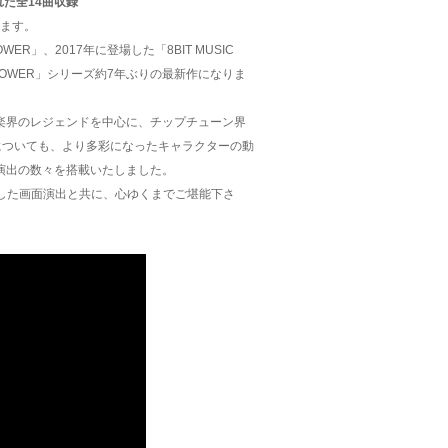
れた全14曲収録
ります。
POWER」、2017年に登場した「8BIT MUSIC
C POWER」シリーズ約7年ぶりの最新作になりま
楽界のレジェンドを中心に、チップチューン界
についても、より多彩になったキャラクターの動
演出の数々を搭載いたしました。
化した画面演出と共に、心ゆくまでご堪能下さ