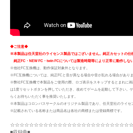
◆ご注意◆
※本製品は任天堂社のライセンス製品ではございません。純正カセットの仕
純正FC・NEW FC・twin FCについては製造時期等により正常に動作
※他社FC互換機は、動作保証対象外となります。
※FC互換機については、純正FCと音が異なる場合や音が乱れる場合があり
※弊社FC互換機で本製品をご使用の際、ロゴ表示をスキップするとまれに
は1度リセットボタンを押していただき、改めてゲームを起動して下さい。
らくお待ちいただく事を推奨いたします。
※本製品はコロンバスサークルのオリジナル製品であり、任天堂社のライセ
※記載されている名称または商品名は各社の商標または登録商標です。
☆☆☆☆☆☆☆☆☆☆☆☆☆☆☆☆☆☆☆☆☆☆☆☆☆
■収録曲■