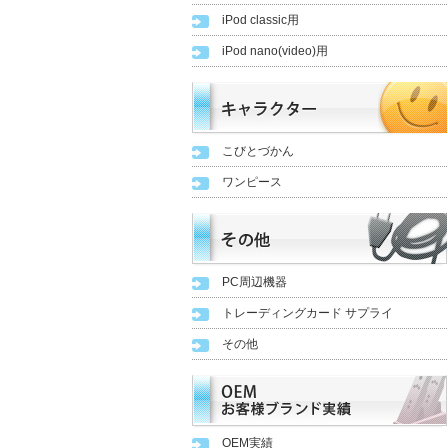
iPod classic用
iPod nano(video)用
こびとづかん
ワンピース
PC周辺機器
トレーディングカード サプライ
その他
OEM実績