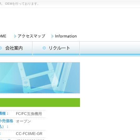
入、OEMを行っております。
機種：
FC/FC互換機用
小売価格
オープン
込）：
：
CC-FC8ME-GR