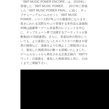
「8BIT MUSIC POWER ENCORE」は、2016年に
登場した「8BIT MUSIC POWER」、2017年に登場
した「8BIT MUSIC POWER FINAL」に続く、チッ
プチューンアルバムカセット「8BIT MUSIC
POWER」シリーズ約7年ぶりの最新作になります。
長きにわたる沈黙をやぶり登場する本作品も楽曲制
作陣は超豪華！ゲーム音楽界のレジェンドを中心
に、チップチューン界で活躍するアーティストが多
数集結(※別紙参照)。さらに、音楽以外の部分につ
いても、より多彩になったキャラクターの動きや背
景の描画など、楽曲をより心地よくご堪能頂けるよ
う、進化した画面演出の数々を搭載いたしました。
ゲームカセットから再生される正真正銘の「8BITサ
ウンド」の楽曲を、進化した画面演出と共に、心ゆ
くまでご堪能下さい。