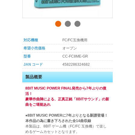
対応機種
FC/FC互換機用
希望小売価格
オープン
型番
CC-FC8ME-GR
JAN コード
4582286324682
製品概要
8BIT MUSIC POWER FINAL発売から7年ぶりの復
活！
豪華作曲陣による、正真正銘「8BITサウンド」の新
曲をご堪能あれ
●8BIT MUSIC POWERに7年ぶりとなる新譜登場！
本作品の為に書き下ろされた全14曲収録
本製品は、8BIT ゲーム機（FC/FC 互換機）で楽し
めるゲームカセットとなります。