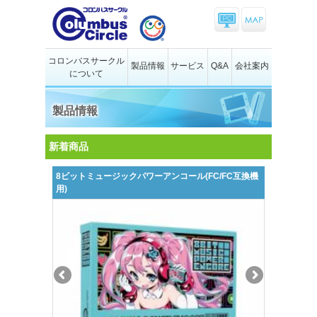
コロンバスサークル
製品情報
サービス
Q&A
会社案内
について
製品情報
新着商品
8ビットミュージックパワーアンコール(FC/FC互換機
用)