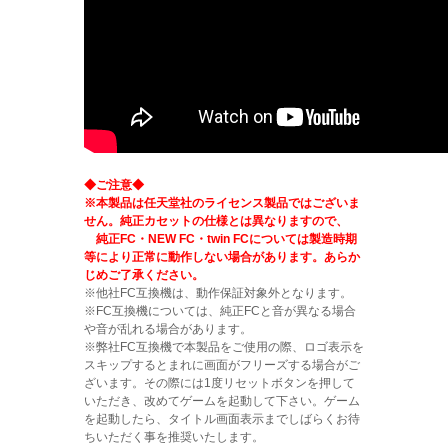
◆ご注意◆
※本製品は任天堂社のライセンス製品ではございま
せん。純正カセットの仕様とは異なりますので、
純正FC・NEW FC・twin FCについては製造時期
等により正常に動作しない場合があります。あらか
じめご了承ください。
※他社FC互換機は、動作保証対象外となります。
※FC互換機については、純正FCと音が異なる場合
や音が乱れる場合があります。
※弊社FC互換機で本製品をご使用の際、ロゴ表示を
スキップするとまれに画面がフリーズする場合がご
ざいます。その際には1度リセットボタンを押して
いただき、改めてゲームを起動して下さい。ゲーム
を起動したら、タイトル画面表示までしばらくお待
ちいただく事を推奨いたします。