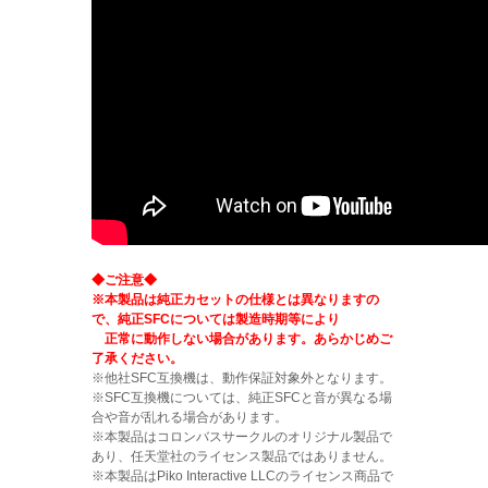
◆ご注意◆
※本製品は純正カセットの仕様とは異なりますの
で、純正SFCについては製造時期等により
正常に動作しない場合があります。あらかじめご
了承ください。
※他社SFC互換機は、動作保証対象外となります。
※SFC互換機については、純正SFCと音が異なる場
合や音が乱れる場合があります。
※本製品はコロンバスサークルのオリジナル製品で
あり、任天堂社のライセンス製品ではありません。
※本製品はPiko Interactive LLCのライセンス商品で