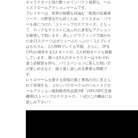
キャラクターと技の数々がインパクト抜群な、ベル
トスクロールアクションゲームです。
プレイヤーは、世界の制覇を目論む「暗黒の征服者
ゾーク」の野望を打ち砕くため、クリスタル・パワ
ーを身につけた「ストーンプロテクターズ」となっ
て、ロックなテイストにあふれた多彩なアクション
を駆使して戦います。美しいグラフィックで描かれ
た全11ステージはボリュームたっぷり！ 1人プレイ
はもちろん、2人同時プレイも可能。さらに、2Pを
CPUが操作する2人モードや、2人対戦モードも搭載
しています。選べる5人のキャラクターはそれぞれ
違う必殺技を持ち、バリエーションに富んだ戦い方
が楽しめるなど、繰り返し楽しめる要素も満載で
す。
レトロゲームを愛する皆様の愛と勇気の力に支えら
れて登場する、コロンバスサークルのベルトスクロ
ールアクション復刻販売作品第3弾「(SFC/SFC互換
機用)ストーンプロテクターズ」！ぜひこの機会にお
楽しみ下さい！