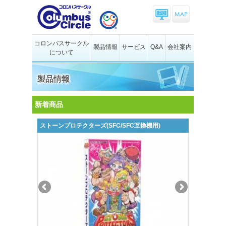
コロンバスサークル
製品情報
サービス
Q&A
会社案内
について
製品情報
新着商品
ストーンプロテクターズ(SFC/SFC互換機用)