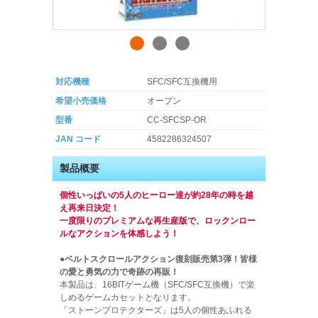
対応機種
SFC/SFC互換機用
希望小売価格
オープン
型番
CC-SFCSP-OR
JAN コード
4582286324507
製品概要
個性いっぱいの5人のヒーロー達が約28年の時を越
え再来日決定！
一度限りのプレミアムな再生産版で、ロックンロー
ルなアクションを体感しよう！
●ベルトスクロールアクション復刻販売第3弾！皆様
の愛と勇気の力で奇跡の再販！
本製品は、16BITゲーム機（SFC/SFC互換機）で楽
しめるゲームカセットとなります。
「ストーンプロテクターズ」は5人の個性あふれる