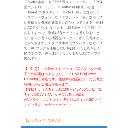
「Switch本体」や「PS5用コントローラ」、「PS4
用コントローラ」、「PSVita2000本体」の他、
「Type-Cコネクタ」・「Micro USB」に対応した
「スマートフォン」や「タブレット」等、対応して
いる様々な機器の充電をこのひとつで行える、便利
なACアダプタになります。USBポートも搭載して
おりますので、別途USBケーブルを差し込むこと
で、さらに色々な機器をコンセントから充電するこ
とができます。アダプタ本体はコンパクトなサイズ
で、ACプラグも使用しない時は折りたたむ事が可
能ですので、持ち運びにもピッタリなACアダプタ
製品です。
【ご注意】：※Switchドックの、ACアダプター端
子での給電は出来ません。 ※USB PD(Power-
Delivery)非対応です。接続する機器によって充電に
時間がかかる場合があります。
【仕様】：（入力）：AC100～240V 50/60Hz （出
力）：DC5V 2.4A ケーブル長：約2m
ACプラグ：コンセントに差し込みやすい180°スイ
ングプラグ カラー：ホワイト
【ビックカメラで購入】