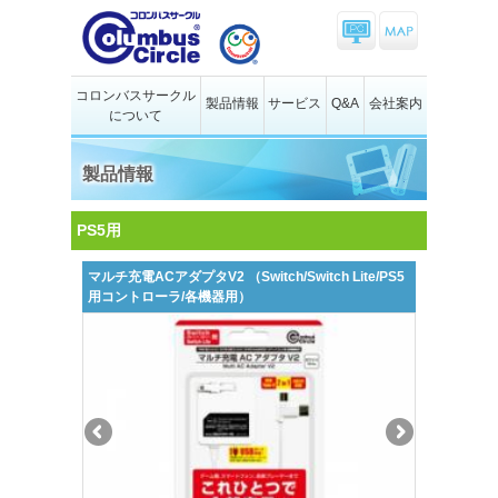
コロンバスサークル
製品情報
サービス
Q&A
会社案内
について
製品情報
PS5用
マルチ充電ACアダプタV2 （Switch/Switch Lite/PS5
用コントローラ/各機器用）