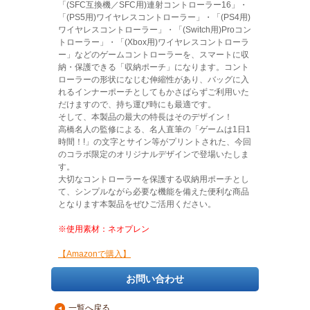
「(SFC互換機／SFC用)連射コントローラー16」・
「(PS5用)ワイヤレスコントローラー」・「(PS4用)
ワイヤレスコントローラー」・「(Switch用)Proコン
トローラー」・「(Xbox用)ワイヤレスコントローラ
ー」などのゲームコントローラーを、スマートに収
納・保護できる「収納ポーチ」になります。コント
ローラーの形状になじむ伸縮性があり、バッグに入
れるインナーポーチとしてもかさばらずご利用いた
だけますので、持ち運び時にも最適です。
そして、本製品の最大の特長はそのデザイン！
高橋名人の監修による、名人直筆の「ゲームは1日1
時間！!」の文字とサイン等がプリントされた、今回
のコラボ限定のオリジナルデザインで登場いたしま
す。
大切なコントローラーを保護する収納用ポーチとし
て、シンプルながら必要な機能を備えた便利な商品
となります本製品をぜひご活用ください。
※使用素材：ネオプレン
【Amazonで購入】
お問い合わせ
一覧へ戻る
▲