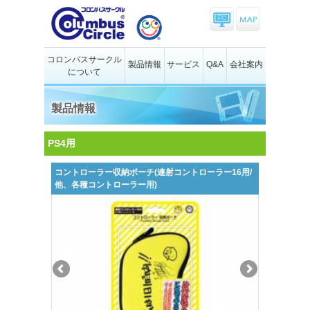
コロンバスサークル
製品情報
サービス
Q&A
会社案内
について
製品情報
PS4用
コントローラー収納ポーチ(連射コントローラー16用/
他、各種コントローラー用)