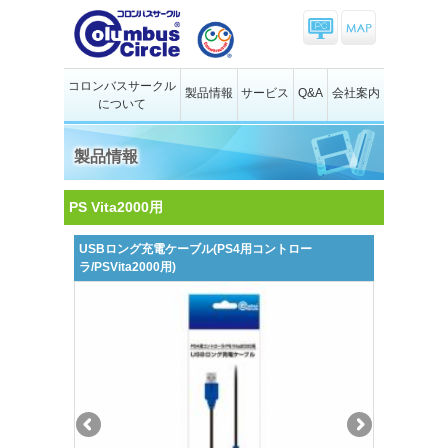
コロンバスサークル
製品情報
サービス
Q&A
会社案内
について
製品情報
PS Vita2000用
USBロング充電ケーブル(PS4用コントロー
ラ/PSVita2000用)