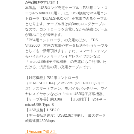
がら遊びやすい3m！
本製品「USBロング充電ケーブル（PS4用コントロ
ーラ/PS Vita2000用）」は、USB接続でPS4用コン
トローラ（DUALSHOCK4）を充電できるケーブル
となります。ケーブル長は約3mのロングケーブル
なので、コントローラを充電しながら快適にゲーム
が遊ぶことが出来ます。
「PS4用コントローラ」の充電のほか、「PS
Vita2000」本体の充電やデータ転送を行うケーブル
としてもご活用頂けます。また、スマートフォン／
モバイルバッテリー／ワイヤレスイヤホンなど
「microUSB端子搭載機器」の充電にもご利用いた
だける、汎用性の高い充電ケーブルです。
【対応機種】PS4用コントローラ
（DUALSHOCK4）／PS Vita（PCH-2000シリー
ズ）／スマートフォン、モバイルバッテリー、ワイ
ヤレスイヤホンなどの「microUSB端子搭載機器」
【ケーブル長】約3.0m 【USB端子】Type-A ⇔
microUSB Type-B
【USB規格】USB2.0
【データ転送速度】USB2.0に準拠し、最大データ
転送速度480Mbps
【Amazonで購入】