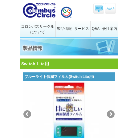
コロンバスサークル
製品情報
サービス
Q&A
会社案内
について
製品情報
Switch Lite用
ブルーライト低減フィルム(Switch Lite用)