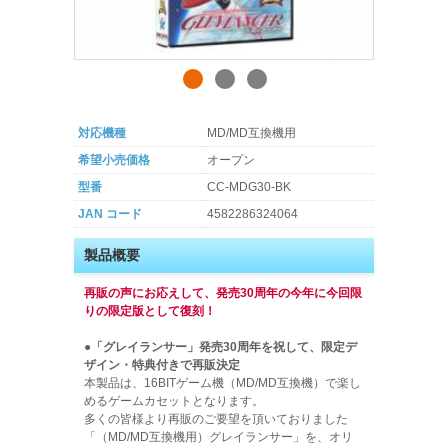
対応機種
MD/MD互換機用
希望小売価格
オープン
型番
CC-MDG30-BK
JAN コード
4582286324064
製品概要
再販の声にお応えして、発売30周年の今年に今回限
りの限定版として復刻！
●「グレイランサー」発売30周年を祝して、限定デ
ザイン・特典付きで再販決定
本製品は、16BITゲーム機（MD/MD互換機）で楽し
めるゲームカセットとなります。
多くの皆様より再販のご要望を頂いておりました
「（MD/MD互換機用）グレイランサー」を、オリ