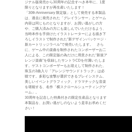
ジナル版発売から30周年の記念すべき本年に、1度
限りとなりますが再生産いたします！
「30th Anniversary 限定版」として発売する本製品
は、過去に発売された「グレイランサー」とゲーム
内容は同じものとなりますが、お買い逃がしの方
や、ご購入済みの方にも楽しんでいただけるよう、
当時本作を手掛けたイラストレーターによる描き下
ろしイラストで制作された“新デザインパッケージ・
新カートリッジラベル”で発売いたします。 さら
に、ゲーム中の楽曲を制作されたコンポーザーお二
人による、この限定版の為だけに用意された“新規ア
レンジ楽曲”を収録したサントラCDを付属いたしま
す。ゲストコンポーザーもお迎えして制作された、
珠玉の3曲入り「アレンジサウンドトラック」は必
聴です。多彩な攻撃が選択できるプレイシステム、
美しいイベントグラフィック、ドラマチックな音楽
を堪能する、名作「横スクロールシューティングゲ
ーム」。
30周年を記念した特典付きの限定生産品となります
本製品を、お買い逃がしのないよう是非お求めくだ
さい！