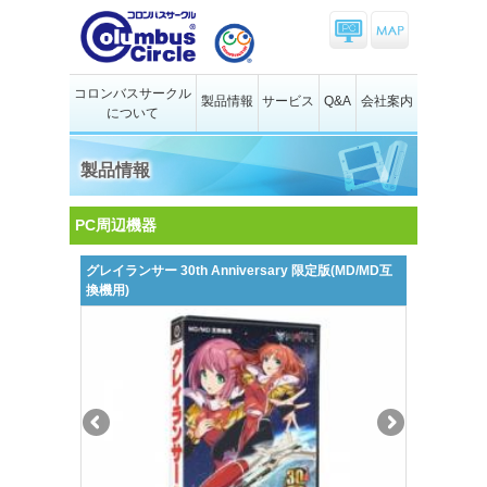
コロンバスサークル
製品情報
サービス
Q&A
会社案内
について
製品情報
PC周辺機器
グレイランサー 30th Anniversary 限定版(MD/MD互
換機用)