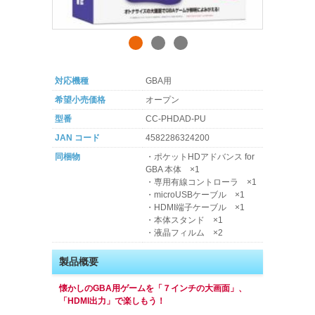
対応機種
GBA用
希望小売価格
オープン
型番
CC-PHDAD-PU
JAN コード
4582286324200
同梱物
・ポケットHDアドバンス for
GBA 本体 ×1
・専用有線コントローラ ×1
・microUSBケーブル ×1
・HDMI端子ケーブル ×1
・本体スタンド ×1
・液晶フィルム ×2
製品概要
懐かしのGBA用ゲームを「７インチの大画面」、
「HDMI出力」で楽しもう！