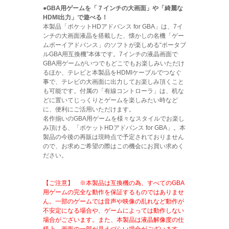
●GBA用ゲームを「７インチの大画面」や「綺麗な
HDMI出力」で遊べる！
本製品「ポケットHDアドバンス for GBA」は、7イ
ンチの大画面液晶を搭載した、懐かしの名機「ゲー
ムボーイアドバンス」のソフトが楽しめる“ポータブ
ルGBA用互換機”本体です。7インチの液晶画面で
GBA用ゲームがいつでもどこでもお楽しみいただけ
るほか、テレビと本製品をHDMIケーブルでつなぐ
事で、テレビの大画面に出力してお楽しみ頂くこと
も可能です。付属の「有線コントローラ」は、机な
どに置いてじっくりとゲームを楽しみたい時など
に、便利にご活用いただけます。
名作揃いのGBA用ゲームを様々なスタイルでお楽し
み頂ける、「ポケットHDアドバンス for GBA」。本
製品の今後の再販は現時点で予定されておりません
ので、お求めご希望の際はこの機会にお買い求めく
ださい。
【ご注意】 ※本製品は互換機の為、すべてのGBA
用ゲームの完全な動作を保証するものではありませ
ん。一部のゲームでは音声や映像の乱れなど動作が
不安定になる場合や、ゲームによっては動作しない
場合がございます。また、本製品は液晶解像度の仕