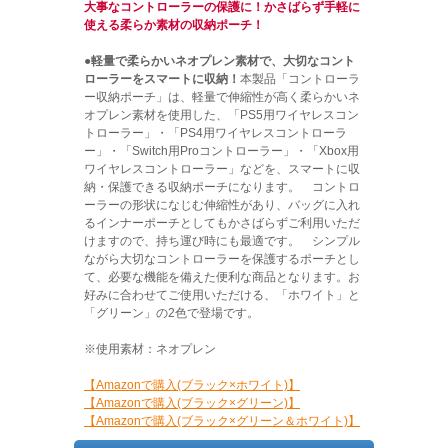
大事なコントローラーの保護に！かさばらず手軽に
使える柔らか素材の収納ポーチ！
●軽量で柔らかいネオプレン素材で、大切なコント
ローラーをスマートに収納！
本製品「コントローラ
ー収納ポーチ」は、軽量で伸縮性が高く柔らかいネ
オプレン素材を使用した、「PS5用ワイヤレスコン
トローラー」・「PS4用ワイヤレスコントローラ
ー」・「Switch用Proコントローラー」・「Xbox用
ワイヤレスコントローラー」などを、スマートに収
納・保護できる収納ポーチになります。 コントロ
ーラーの形状になじむ伸縮性があり、バッグに入れ
るインナーポーチとしてもかさばらずご利用いただ
けますので、持ち運び時にも最適です。 シンプル
ながら大切なコントローラーを保護するポーチとし
て、必要な機能を備えた便利な商品となります。お
好みに合わせてご使用いただける、「ホワイト」と
「グリーン」の2色で登場です。
※使用素材：ネオプレン
【Amazonで購入(ブラック×ホワイト)】
【Amazonで購入(ブラック×グリーン)】
【Amazonで購入(ブラック×グリーン＆ホワイト)】