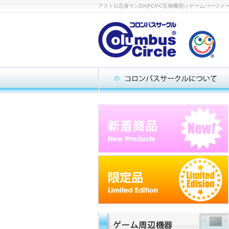
アストロ忍者マンDX(FC/FC互換機用) | ゲーム