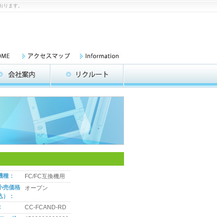
ております。
機種：
FC/FC互換機用
小売価格
オープン
込）：
：
CC-FCAND-RD