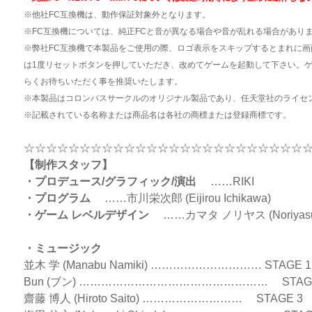
※他社FC互換機は、動作保証対象外となります。
※FC互換機については、純正FCと音が異なる場合や音が乱れる場合があり
※弊社FC互換機で本製品をご使用の際、ロゴ表示をスキップするとまれに
は1度リセットボタンを押していただき、改めてゲームを起動して下さい。
らくお待ちいただく事を推奨いたします。
※本製品はコロンバスサークルのオリジナル製品であり、任天堂社のライセ
※記載されている名称または商品名は各社の商標または登録商標です。
☆☆☆☆☆☆☆☆☆☆☆☆☆☆☆☆☆☆☆☆☆☆☆☆☆
【制作スタッフ】
・プロデュース/グラフィック/演出
……RIKI
・プログラム
……市川栄次郎 (Eijirou Ichikawa)
・ゲーム レベルデザイン
……カマタ ノリヤス (Noriyasu 
・ミュージック
並木 学 (Manabu Namiki) ………………………… STAGE 1
Bun (ブン) …………………………………………… STAGE
齋藤 博人 (Hiroto Saito) ……………………… STAGE 3