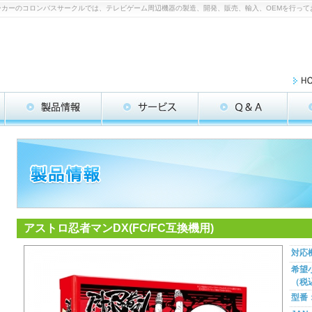
パーツメーカーのコロンバスサークルでは、テレビゲーム周辺機器の製造、開発、販売、輸入、OEMを行っ
アストロ忍者マンDX(FC/FC互換機用)
対応
希望
（税
型番