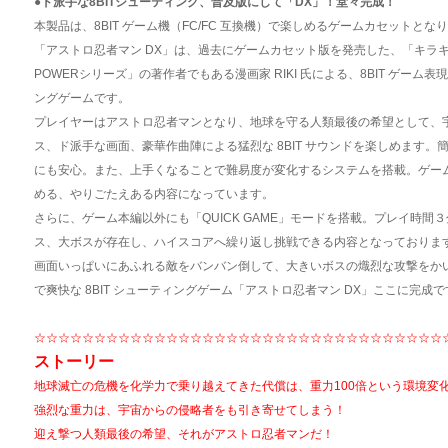
●ド派手な8BITシューティング、普及版にして「DX」！堂々完成！
本製品は、8BIT ゲーム機（FC/FC 互換機）で楽しめるゲームカセットとな
「アストロ忍者マン DX」は、過去にゲームカセット版を発売した、「キラキラスタ
POWERシリーズ」の著作者でもある漫画家 RIKI 氏による、8BIT ゲー
ングゲームです。
プレイヤーはアストロ忍者マンとなり、地球を守る人類最後の希望として、
ス、ド派手な画面、豪華作曲陣による猛烈な 8BIT サウンドを楽しめます
にも安心。また、上手くなることで難易度が変化するシステムを搭載。ゲー
める、やりごたえある内容になっています。
さらに、ゲーム本編以外にも「QUICK GAME」モードを搭載。プレイ時
ス、大ボスが存在し、ハイスコアへ繰り返し挑戦できる内容となっておりま
画面いっぱいにあふれる敵をバンバン倒して、大きいボスの熾烈な攻撃をか
で爽快な 8BIT シューティングゲーム「アストロ忍者マン DX」ここに完成
☆☆☆☆☆☆☆☆☆☆☆☆☆☆☆☆☆☆☆☆☆☆☆☆☆☆☆☆☆☆☆☆☆☆
ストーリー
地球滅亡の危機を化学力で乗り越えてきた代償は、重力100倍という環境変
強烈な重力は、宇宙からの侵略者をも引き寄せてしまう！
迎え撃つ人類最後の希望、それがアストロ忍者マンだ！