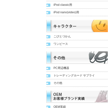
iPod classic用
iPod nano(video)用
こびとづかん
ワンピース
PC周辺機器
トレーディングカード サプライ
その他
OEM実績