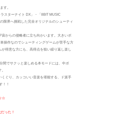
ります。
ーナイト DX」・「8BIT MUSIC
ム表現の限界へ挑戦した完全オリジナルのシューティ
宇宙からの侵略者に立ち向かいます。大きいボ
。簡単操作なのでシューティングゲームが苦手な方
ムが得意な方にも、高得点を狙い繰り返し楽し
間３分間でサクッと楽しめる本モードには、中ボ
す。
いくぐり、カッコいい音楽を堪能する、ド派手
です！！
☆☆
化だった！