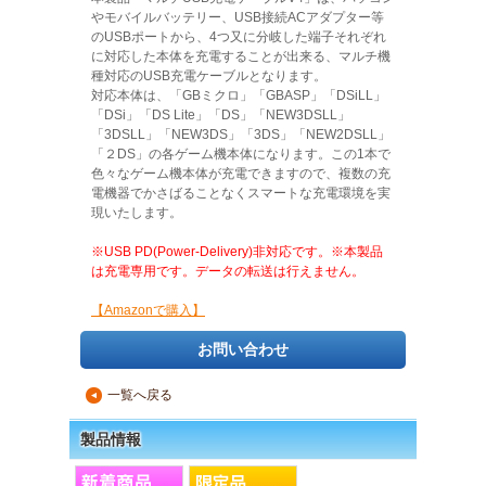
やモバイルバッテリー、USB接続ACアダプター等
のUSBポートから、4つ又に分岐した端子それぞれ
に対応した本体を充電することが出来る、マルチ機
種対応のUSB充電ケーブルとなります。
対応本体は、「GBミクロ」「GBASP」「DSiLL」
「DSi」「DS Lite」「DS」「NEW3DSLL」
「3DSLL」「NEW3DS」「3DS」「NEW2DSLL」
「２DS」の各ゲーム機本体になります。この1本で
色々なゲーム機本体が充電できますので、複数の充
電機器でかさばることなくスマートな充電環境を実
現いたします。
※USB PD(Power-Delivery)非対応です。※本製品
は充電専用です。データの転送は行えません。
【Amazonで購入】
お問い合わせ
一覧へ戻る
▲
製品情報