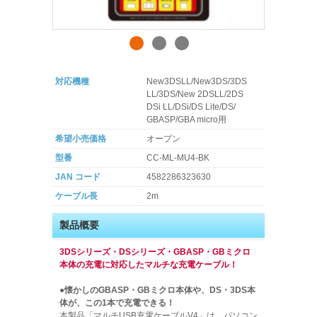
対応機種
New3DSLL/New3DS/3DS
LL/3DS/New 2DSLL/2DS
DSi LL/DSi/DS Lite/DS/
GBASP/GBA micro用
希望小売価格
オープン
型番
CC-ML-MU4-BK
JAN コード
4582286323630
ケーブル長
2m
製品概要
3DSシリーズ・DSシリーズ・GBASP・GBミクロ
本体の充電に対応したマルチな充電ケーブル！
●懐かしのGBASP・GBミクロ本体や、DS・3DS本
体が、この1本で充電できる！
本製品「マルチUSB充電ケーブルV4」は、パソコン