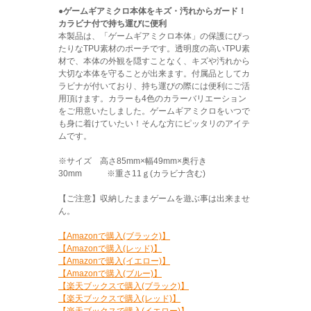
●ゲームギアミクロ本体をキズ・汚れからガード！
カラビナ付で持ち運びに便利
本製品は、「ゲームギアミクロ本体」の保護にぴっ
たりなTPU素材のポーチです。透明度の高いTPU素
材で、本体の外観を隠すことなく、キズや汚れから
大切な本体を守ることが出来ます。付属品としてカ
ラビナが付いており、持ち運びの際には便利にご活
用頂けます。カラーも4色のカラーバリエーション
をご用意いたしました。ゲームギアミクロをいつで
も身に着けていたい！そんな方にピッタリのアイテ
ムです。
※サイズ 高さ85mm×幅49mm×奥行き
30mm ※重さ11ｇ(カラビナ含む)
【ご注意】収納したままゲームを遊ぶ事は出来ませ
ん。
【Amazonで購入(ブラック)】
【Amazonで購入(レッド)】
【Amazonで購入(イエロー)】
【Amazonで購入(ブルー)】
【楽天ブックスで購入(ブラック)】
【楽天ブックスで購入(レッド)】