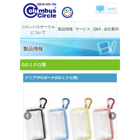
コロンバスサークル
製品情報
サービス
Q&A
会社案内
について
製品情報
GGミクロ用
クリアTPUポーチ(GGミクロ用)