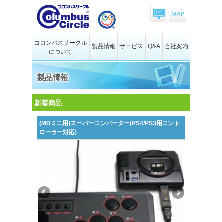
コロンバスサークル
製品情報
サービス
Q&A
会社案内
について
製品情報
新着商品
(MDミニ用)スーパーコンバーター(PS4/PS3用コント
ローラー対応)