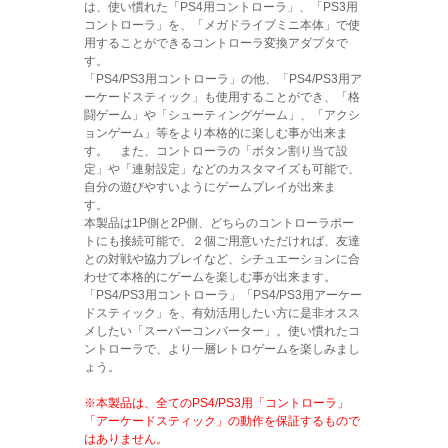
は、使い慣れた「PS4用コントローラ」、「PS3用
コントローラ」を、「メガドライブミニ本体」で使
用することができるコントローラ変換アダプタで
す。
「PS4/PS3用コントローラ」の他、「PS4/PS3用ア
ーケードスティック」も使用することができ、「格
闘ゲーム」や「シューティングゲーム」、「アクシ
ョンゲーム」等をより本格的に楽しむ事が出来ま
す。 また、コントローラの「ボタン割り当て設
定」や「連射設定」などのカスタマイズも可能で、
自分の遊びやすいようにゲームプレイが出来ま
す。
本製品は1P側と2P側、どちらのコントローラポー
トにも接続可能で、２個ご用意いただければ、友達
との対戦や協力プレイなど、シチュエーションに合
わせて本格的にゲームを楽しむ事が出来ます。
「PS4/PS3用コントローラ」「PS4/PS3用アーケー
ドスティック」を、有効活用したい方に是非オスス
メしたい「スーパーコンバーター」。使い慣れたコ
ントローラで、より一層レトロゲームを楽しみまし
ょう。
※本製品は、全てのPS4/PS3用「コントローラ」
「アーケードスティック」の動作を保証するもので
はありません。