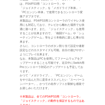
は、PS4/PS3用「コントローラ」や
「ジョイスティック」を「メガドライブ本体」・
「PCエンジン本体」で使用できるコントローラ変
換アダプタです。
本製品は、PS4/PS3用コントローラのワイヤレス使
用にも対応しており、テレビから離れた場所でも快
適に遊べます。また、「ジョイスティック」も使用
することが出来ますので、「格闘ゲーム」や「シュ
ーティングゲーム」等をより本格的に楽しむ事が出
来ます。
さらに、コントローラのボタン割り当て設定や連射
設定などのカスタマイズも可能。自分の遊びやすい
ようにプレイ出来ます。
なお、本製品はPCを使用してファームウェアをア
ップデートすることも可能です。近日中にSwitch用
Proコントローラ対応のアップデートも予定してお
ります。
かつて「メガドライブ」、「PCエンジン」ゲーム
をやり込んだ方に是非オススメしたい「スーパーコ
ンバーター」。かつての名作ソフトが新鮮な感覚で
お楽しみいただけます。
※本製品は、全てのPS4/PS3用「コントローラ」
「ジョイスティック」の動作を保証するものではあ