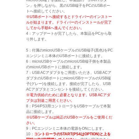
microUSB端子を接続し、本製品の「STARTボタ
ン」を押しながら、黒のUSB端子をPCのUSBポー
トへ接続してください。
※USBポートへ接続するとドライバーのインストー
ルが始まります。ドライバーのインストールが完了
してから手順4へ進んでください。
4：アップデートが完了したら、本製品をPCから取
り外します。
5：付属のmicroUSBケーブルのUSB端子(黒色)をPC
エンジンミニ本体のUSBポートに接続します。
6：microUSBケーブルのmicroUSB端子側を本製品
のmicroUSBポートに接続します。
7：USB ACアダプタをご用意いただき、USB ACア
ダプタのUSBポートにmicroUSBケーブルのUSB端
子(グレー)を接続します。接続が完了したら、USB
ACアダプタとコンセントを接続してください。
※電力供給のために必要となります。USB ACアダ
プタは別途ご用意ください。
8：PS4/PS3用コントローラをUSBケーブルで本製
品に接続します。
※USBケーブルは純正のUSBケーブルをご使用くだ
さい。
9：PCエンジンミニ本体の電源をONにします。
10：
コントローラのSTART(PS4はOPTION)と上を