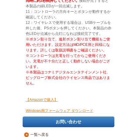
同時に約3秒間押してください。
接続が完了すると
本製品の緑LEDが一回点滅します。
11：コントローラの方向キーとボタンが動作するか
確認してください。
12：ワイヤレスで使用する場合は、USBケーブルを
外した後、PSボタンを押してください。本製品の赤
色LEDが点滅から点灯になれば接続完了です。
※ボタン割り当て、連射ボタン割り当て機能もご使
用いただけます。設定方法はMD/PCE用と同様にな
ります。詳しくは取扱説明書をご確認ください。
※コントローラは充電を行ってからご使用くださ
い。充電が不十分だと正しく動作しない場合がござ
います。
※本製品はコナミデジタルエンタテインメント社、
ビッグローブ株式会社のライセンス商品ではありま
せん。
【Amazonで購入】
Windows用ファームウェア ダウンロード
お問い合わせ
一覧へ戻る
▲