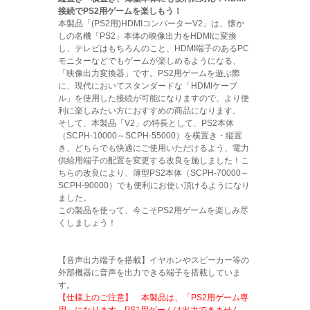
接続でPS2用ゲームを楽しもう！
本製品「(PS2用)HDMIコンバーターV2」は、懐か
しの名機「PS2」本体の映像出力をHDMIに変換
し、テレビはもちろんのこと、HDMI端子のあるPC
モニターなどでもゲームが楽しめるようになる、
「映像出力変換器」です。PS2用ゲームを遊ぶ際
に、現代においてスタンダードな「HDMIケーブ
ル」を使用した接続が可能になりますので、より便
利に楽しみたい方におすすめの商品になります。
そして、本製品「V2」の特長として、PS2本体
（SCPH-10000～SCPH-55000）を横置き・縦置
き、どちらでも快適にご使用いただけるよう、電力
供給用端子の配置を変更する改良を施しました！こ
ちらの改良により、薄型PS2本体（SCPH-70000～
SCPH-90000）でも便利にお使い頂けるようになり
ました。
この製品を使って、今こそPS2用ゲームを楽しみ尽
くしましょう！
【音声出力端子を搭載】イヤホンやスピーカー等の
外部機器に音声を出力できる端子を搭載していま
す。
【仕様上のご注意】 本製品は、「PS2用ゲーム専