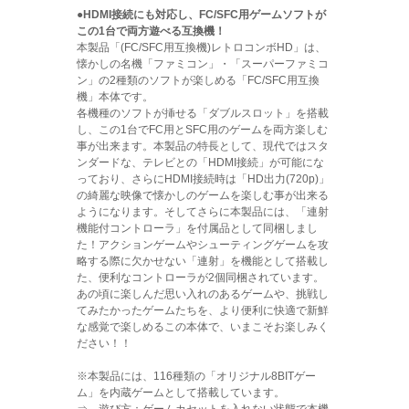
●HDMI接続にも対応し、FC/SFC用ゲームソフトが
この1台で両方遊べる互換機！
本製品「(FC/SFC用互換機)レトロコンボHD」は、
懐かしの名機「ファミコン」・「スーパーファミコ
ン」の2種類のソフトが楽しめる「FC/SFC用互換
機」本体です。
各機種のソフトが挿せる「ダブルスロット」を搭載
し、この1台でFC用とSFC用のゲームを両方楽しむ
事が出来ます。本製品の特長として、現代ではスタ
ンダードな、テレビとの「HDMI接続」が可能にな
っており、さらにHDMI接続時は「HD出力(720p)」
の綺麗な映像で懐かしのゲームを楽しむ事が出来る
ようになります。そしてさらに本製品には、「連射
機能付コントローラ」を付属品として同梱しまし
た！アクションゲームやシューティングゲームを攻
略する際に欠かせない「連射」を機能として搭載し
た、便利なコントローラが2個同梱されています。
あの頃に楽しんだ思い入れのあるゲームや、挑戦し
てみたかったゲームたちを、より便利に快適で新鮮
な感覚で楽しめるこの本体で、いまこそお楽しみく
ださい！！
※本製品には、116種類の「オリジナル8BITゲー
ム」を内蔵ゲームとして搭載しています。