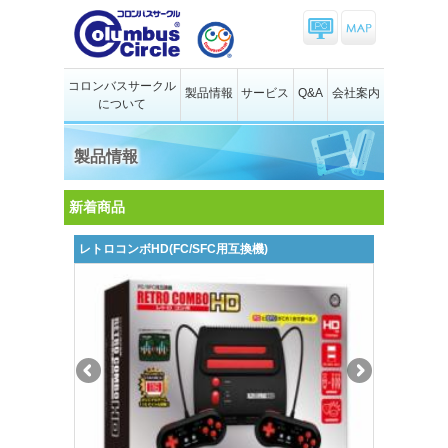
コロンバスサークル
製品情報
サービス
Q&A
会社案内
について
製品情報
新着商品
レトロコンボHD(FC/SFC用互換機)