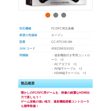
対応機種
FC/SFC用互換機
希望小売価格
オープン
型番
CC-RTCHD-BK
JAN コード
4582286324163
同梱物
・連射機能付き専用コントロ
ーラ ×2
・ACアダプタ ×1
・AV端子ケーブル ×1
・HDMI端子ケーブル ×1
製品概要
懐かしのFC/SFC用ゲームを、映像の綺麗なHDMI出
力で楽しもう！
ゲーム攻略の強い味方、連射機能搭載コントローラ
も標準装備！