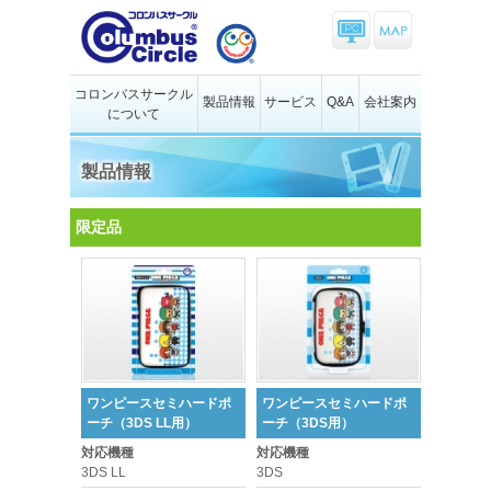
コロンバスサークル
製品情報
サービス
Q&A
会社案内
について
製品情報
限定品
ワンピースセミハードポ
ワンピースセミハードポ
ーチ（3DS LL用）
ーチ（3DS用）
対応機種
対応機種
3DS LL
3DS