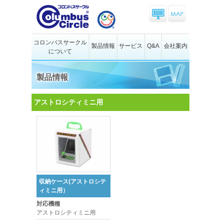
コロンバスサークル
製品情報
サービス
Q&A
会社案内
について
製品情報
アストロシティミニ用
収納ケース(アストロシテ
ィミニ用）
対応機種
アストロシティミニ用