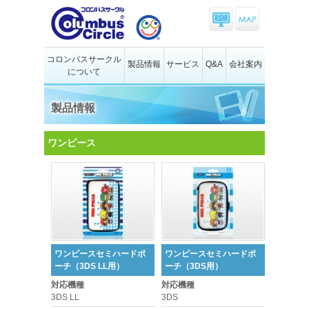
コロンバスサークル
製品情報
サービス
Q&A
会社案内
について
製品情報
ワンピース
ワンピースセミハードポ
ワンピースセミハードポ
ーチ（3DS LL用）
ーチ（3DS用）
対応機種
対応機種
3DS LL
3DS