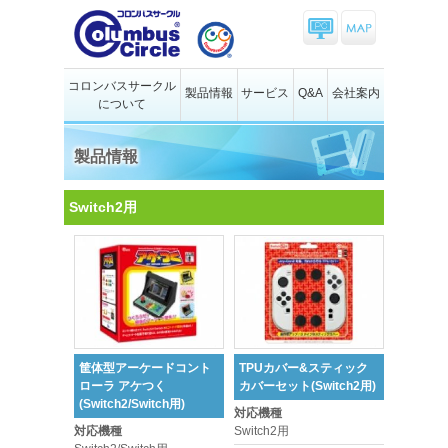
コロンバスサークル
製品情報
サービス
Q&A
会社案内
について
製品情報
Switch2用
筐体型アーケードコント
TPUカバー&スティック
ローラ アケつく
カバーセット(Switch2用)
(Switch2/Switch用)
対応機種
対応機種
Switch2用