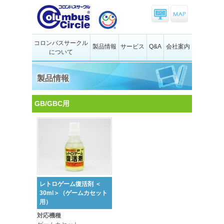
コロンバスサークル
製品情報
サービス
Q&A
会社案内
について
製品情報
GB/GBC用
レトロゲーム復活剤 ＜
30ml＞（ゲームカセット
用）
対応機種