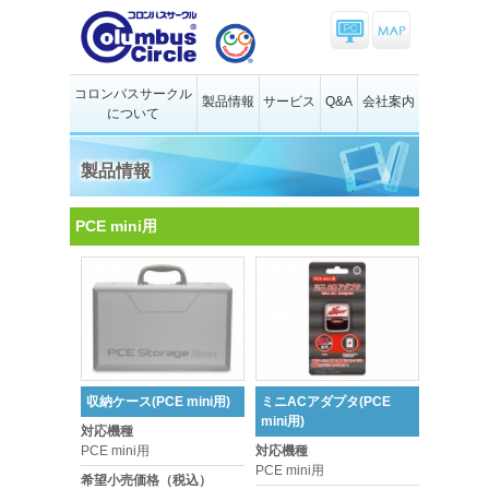
コロンバスサークル
製品情報
サービス
Q&A
会社案内
について
製品情報
PCE mini用
収納ケース(PCE mini用)
ミニACアダプタ(PCE
mini用)
対応機種
PCE mini用
対応機種
PCE mini用
希望小売価格（税込）