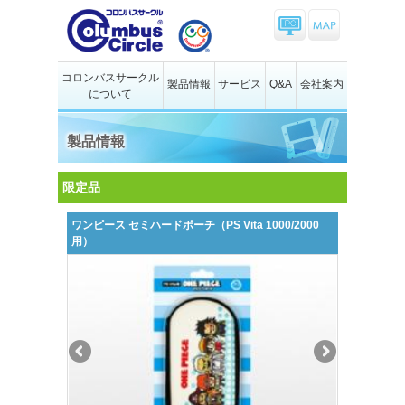
コロンバスサークル
製品情報
サービス
Q&A
会社案内
について
製品情報
限定品
ワンピース セミハードポーチ（PS Vita 1000/2000
用）