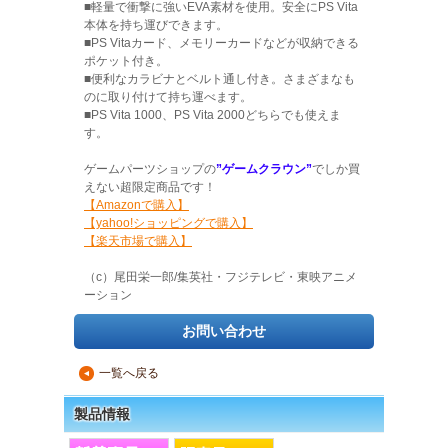
■軽量で衝撃に強いEVA素材を使用。安全にPS Vita
本体を持ち運びできます。
■PS Vitaカード、メモリーカードなどが収納できる
ポケット付き。
■便利なカラビナとベルト通し付き。さまざまなも
のに取り付けて持ち運べます。
■PS Vita 1000、PS Vita 2000どちらでも使えま
す。
ゲームパーツショップの
”ゲームクラウン”
でしか買
えない超限定商品です！
【Amazonで購入】
【yahoo!ショッピングで購入】
【楽天市場で購入】
（c）尾田栄一郎/集英社・フジテレビ・東映アニメ
ーション
お問い合わせ
一覧へ戻る
▲
製品情報