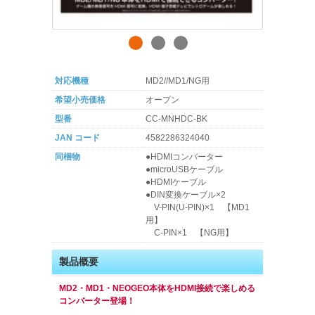
対応機種
MD2//MD1/NG用
希望小売価格
オープン
型番
CC-MNHDC-BK
JAN コード
4582286324040
同梱物
●HDMIコンバーター
●microUSBケーブル
●HDMIケーブル
●DIN変換ケーブル×2
V-PIN(U-PIN)×1 【MD1
用】
C-PIN×1 【NG用】
製品概要
MD2・MD1・NEOGEO本体をHDMI接続で楽しめる
コンバーター登場！