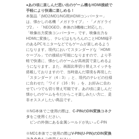
●あの頃に楽しんだ思い出のゲーム機をHDMI接続で
手軽により快適に楽しめる！
本製品「(MD2/MD1/NG用)HDMIコンバーター」
は、懐かしの名機「メガドライブ」・「メガドライ
ブ2」・「NEOGEO」本体の3機種に対応した、
「映像出力変換コンバーター」です。映像出力を
HDMIに変換し、テレビはもちろんのことHDMI端子
のあるPCモニターなどでもゲームが楽しめるよう
になります。現代においてスタンダードな「HDMI
ケーブル」での接続が可能になりますので、より手
軽で快適に、懐かしのゲームが高画質で楽しめるよ
うになります。また、画面比率切り替えスイッチを
搭載しておりますので、当時遊んだ環境を再現した
「スタンダード（4：3）」と、現代のテレビの仕様
に合わせた「ワイド（16：9）」を、お好みに合わ
せていつでも切り替え可能です。あの頃に楽しんだ
懐かしのゲームを今だからこそ楽しみたい方に、是
非オススメしたい商品です。
※NG本体でご使用の際は、
C-PINのDIN変換コネク
タ
をご使用ください。
ピンの外側にある金属シールドが丸い→C-PIN
※MD1本体でご使用の際は
V-PIN(U-PIN)のDIN変換