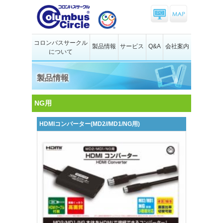
コロンバスサークル
製品情報
サービス
Q&A
会社案内
について
製品情報
NG用
HDMIコンバーター(MD2//MD1/NG用)