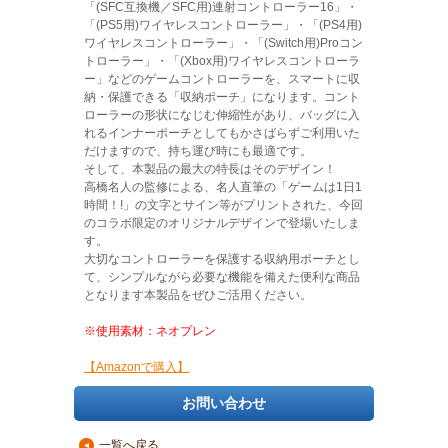
「(SFC互換機／SFC用)連射コントローラー16」・
「(PS5用)ワイヤレスコントローラー」・「(PS4用)
ワイヤレスコントローラー」・「(Switch用)Proコン
トローラー」・「(Xbox用)ワイヤレスコントローラ
ー」などのゲームコントローラーを、スマートに収
納・保護できる「収納ポーチ」になります。コント
ローラーの形状になじむ伸縮性があり、バッグに入
れるインナーポーチとしてもかさばらずご利用いた
だけますので、持ち運び時にも最適です。
そして、本製品の最大の特長はそのデザイン！
高橋名人の監修による、名人直筆の「ゲームは1日1
時間！!」の文字とサイン等がプリントされた、今回
のコラボ限定のオリジナルデザインで登場いたしま
す。
大切なコントローラーを保護する収納用ポーチとし
て、シンプルながら必要な機能を備えた便利な商品
となります本製品をぜひご活用ください。
※使用素材：ネオプレン
【Amazonで購入】
お問い合わせ
一覧へ戻る
▲