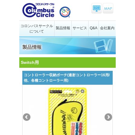
コロンバスサークル
製品情報
サービス
Q&A
会社案内
について
製品情報
Switch用
コントローラー収納ポーチ(連射コントローラー16用/
他、各種コントローラー用)