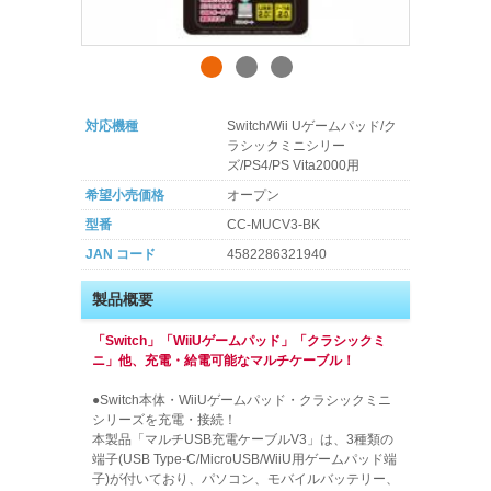
対応機種
Switch/Wii Uゲームパッド/ク
ラシックミニシリー
ズ/PS4/PS Vita2000用
希望小売価格
オープン
型番
CC-MUCV3-BK
JAN コード
4582286321940
製品概要
「Switch」「WiiUゲームパッド」「クラシックミ
ニ」他、充電・給電可能なマルチケーブル！
●Switch本体・WiiUゲームパッド・クラシックミニ
シリーズを充電・接続！
本製品「マルチUSB充電ケーブルV3」は、3種類の
端子(USB Type-C/MicroUSB/WiiU用ゲームパッド端
子)が付いており、パソコン、モバイルバッテリー、