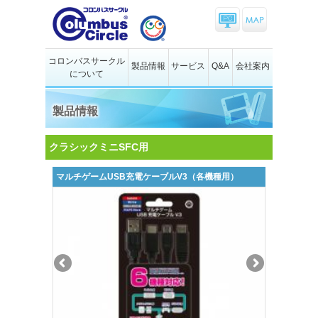
コロンバスサークル
製品情報
サービス
Q&A
会社案内
について
製品情報
クラシックミニSFC用
マルチゲームUSB充電ケーブルV3（各機種用）